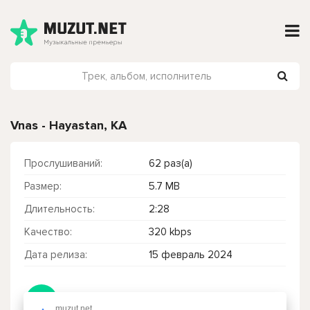
Vnas - Hayastan, KA
Прослушиваний:
62 раз(а)
Размер:
5.7 MB
Длительность:
2:28
Качество:
320 kbps
Дата релиза:
15 февраль 2024
Чтобы прослушать онлайн песню Vnas - Hayastan, KA нажмите на кнопку плей с светом зелений
muzut.net