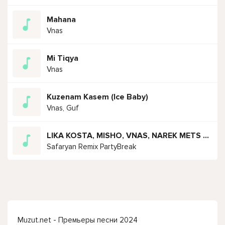
Mahana
Vnas
Mi Tiqya
Vnas
Kuzenam Kasem (Ice Baby)
Vnas, Guf
LIKA KOSTA, MISHO, VNAS, NAREK METS HAYQ, HT HAYKO, SENCHO, MOS, FEKA23
Safaryan Remix PartyBreak
Muzut.net - Премьеры песни 2024