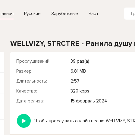
лавная
Русские
Зарубежные
Чарт
WELLVIZY, STRCTRE - Ранила душу
Прослушиваний:
39 раз(а)
Размер:
6.81 MB
Длительность:
2:57
Качество:
320 kbps
Дата релиза:
15 февраль 2024