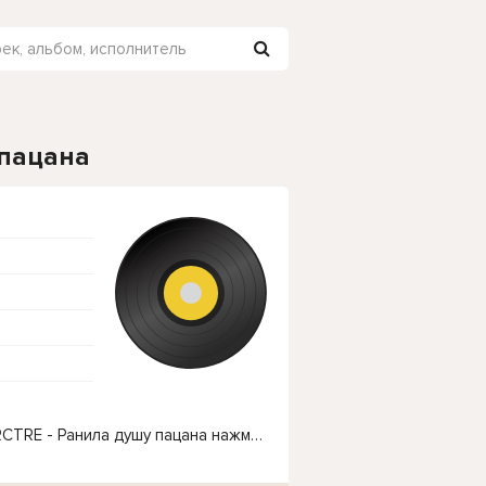
 пацана
Чтобы прослушать онлайн песню WELLVIZY, STRCTRE - Ранила душу пацана нажмите на кнопку плей с светом зелений