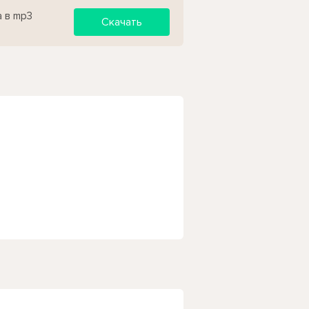
а в mp3
Скачать