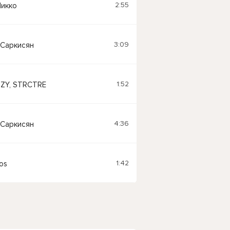
2:55
Никко
3:09
 Саркисян
1:52
IZY, STRCTRE
4:36
 Саркисян
1:42
os