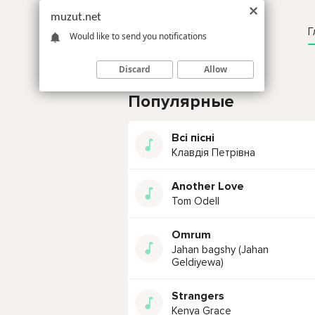
muzut.net
Г
Would like to send you notifications
Discard
Allow
Популярные
Всі пісні
Клавдія Петрівна
Another Love
Tom Odell
Omrum
Jahan bagshy (Jahan
Geldiyewa)
Strangers
Kenya Grace