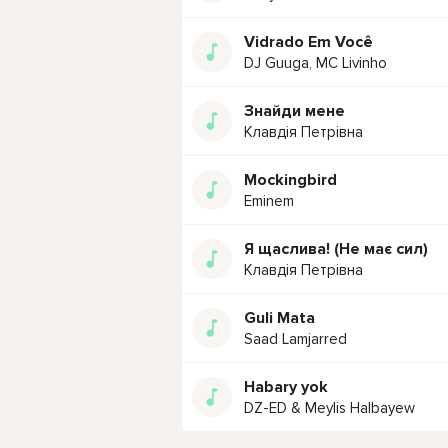
Vidrado Em Você
DJ Guuga, MC Livinho
Знайди мене
Клавдія Петрівна
Mockingbird
Eminem
Я щаслива! (Не має сил)
Клавдія Петрівна
Guli Mata
Saad Lamjarred
Habary yok
DZ-ED & Meylis Halbayew