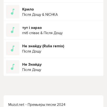
Крило
Після Дощу & NICHKA
тут і зараз
гліб співає & Після Дощу
Не знайду (Rulia remix)
Після Дощу
Не Знайду
Після Дощу
Muzut.net - Премьеры песни 2024