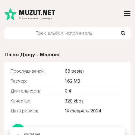
Після Дощу - Малюю
Прослушиваний:
68 раз(а)
Размер:
1.62 MB
Длительность:
0:41
Качество:
320 kbps
Дата релиза:
14 февраль 2024
Чтобы прослушать онлайн песню Після Дощу - Малюю нажмите на кнопку плей с светом зелений
muzut.net