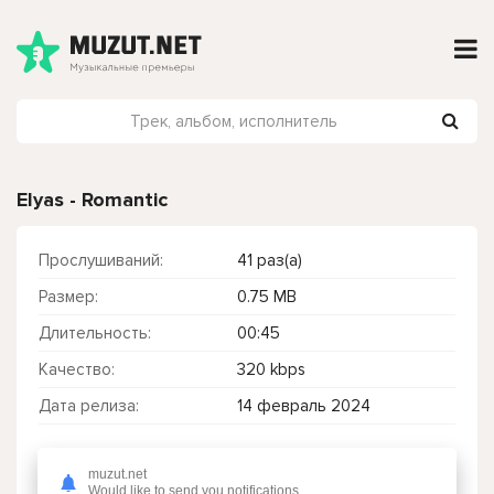
Elyas - Romantic
Прослушиваний:
41 раз(а)
Размер:
0.75 MB
Длительность:
00:45
Качество:
320 kbps
Дата релиза:
14 февраль 2024
muzut.net
Чтобы прослушать онлайн песню Elyas - Romantic нажмите на кнопку плей с светом зелений
Would like to send you notifications