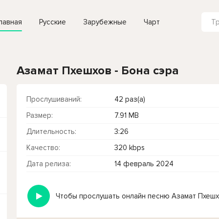
лавная
Русские
Зарубежные
Чарт
Азамат Пхешхов - Бона сэра
Прослушиваний:
42 раз(а)
Размер:
7.91 MB
Длительность:
3:26
Качество:
320 kbps
Дата релиза:
14 февраль 2024