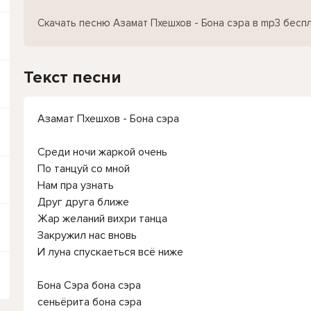
Скачать песню Азамат Пхешхов - Бона сэра в mp3 бесп
Текст песни
Азамат Пхешхов - Бона сэра
Среди ночи жаркой очень
По танцуй со мной
Нам пра узнать
Друг друга ближе
Жар желаний вихри танца
Закружил нас вновь
И луна спускаеться всё ниже
Бона Сэра бона сэра
сеньёрита бона сэра