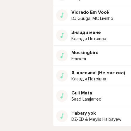
Vidrado Em Você
DJ Guuga, MC Livinho
Знайди мене
Клавдія Петрівна
Mockingbird
Eminem
Я щаслива! (Не має сил)
Клавдія Петрівна
Guli Mata
Saad Lamjarred
Habary yok
DZ-ED & Meylis Halbayew