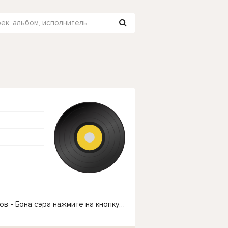
Чтобы прослушать онлайн песню Азамат Пхешхов - Бона сэра нажмите на кнопку плей с светом зелений