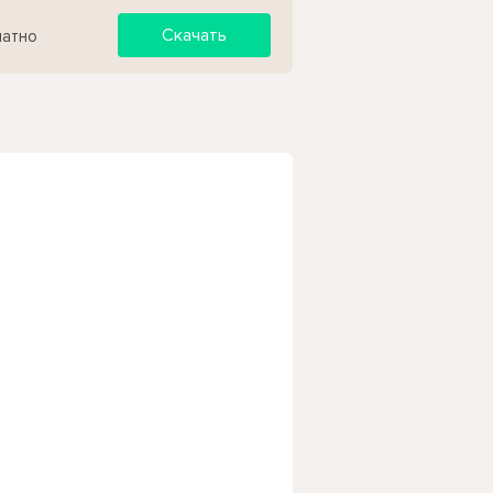
Скачать
латно