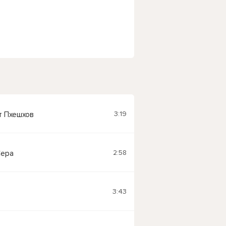
3:19
т Пхешхов
2:58
Сера
3:43