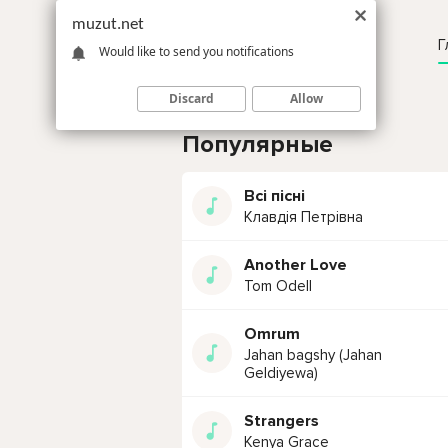
muzut.net
Г
Would like to send you notifications
Discard
Allow
Популярные
Всі пісні
Клавдія Петрівна
Another Love
Tom Odell
Omrum
Jahan bagshy (Jahan
Geldiyewa)
Strangers
Kenya Grace