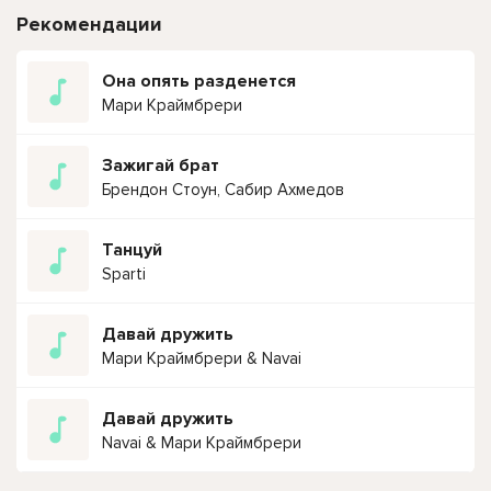
Рекомендации
Она опять разденется
Мари Краймбрери
Зажигай брат
Брендон Стоун, Сабир Ахмедов
Танцуй
Sparti
Давай дружить
Мари Краймбрери & Navai
Давай дружить
Navai & Мари Краймбрери