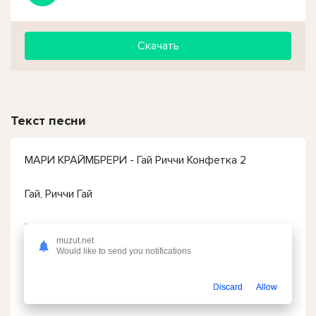
Скачать
Текст песни
МАРИ КРАЙМБРЕРИ - Гай Риччи Конфетка 2
Гай, Риччи Гай
Гай, зажигай
muzut.net
Would like to send you notifications
Discard
Allow
На высоком теремке, на краю городка