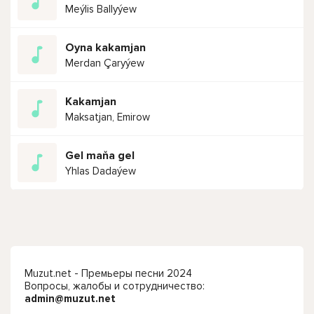
Meýlis Ballyýew
Oyna kakamjan
Merdan Çaryýew
Kakamjan
Maksatjan, Emirow
Gel maňa gel
Yhlas Dadaýew
Muzut.net - Премьеры песни 2024
Вопросы, жалобы и сотрудничество:
admin@muzut.net