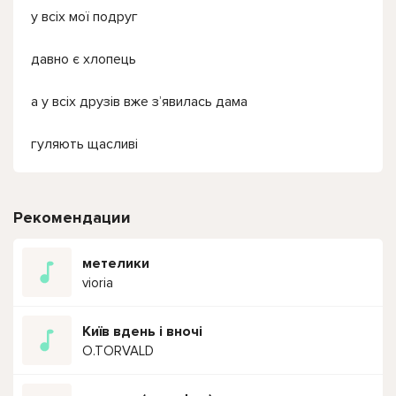
у всіх мої подруг
давно є хлопець
а у всіх друзів вже зʼявилась дама
гуляють щасливі
Рекомендации
метелики
vioria
Київ вдень і вночі
O.TORVALD