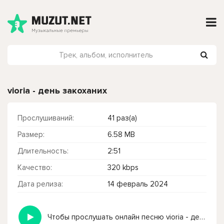
vioria - день закоханих
Прослушиваний:
41 раз(а)
Размер:
6.58 MB
Длительность:
2:51
Качество:
320 kbps
Дата релиза:
14 февраль 2024
Чтобы прослушать онлайн песню vioria - день закоханих нажмите на кнопку плей с светом зелений