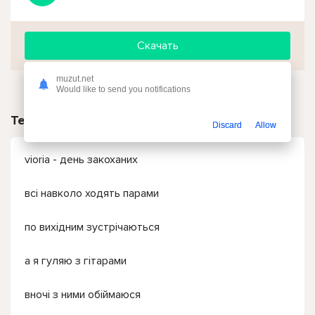
Скачать
muzut.net
Would like to send you notifications
Текст песни
Discard
Allow
vioria - день закоханих
всі навколо ходять парами
по вихідним зустрічаються
а я гуляю з гітарами
вночі з ними обіймаюся