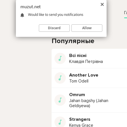
muzut.net
Г
Would like to send you notifications
Discard
Allow
Популярные
Всі пісні
Клавдія Петрівна
Another Love
Tom Odell
Omrum
Jahan bagshy (Jahan
Geldiyewa)
Strangers
Kenya Grace