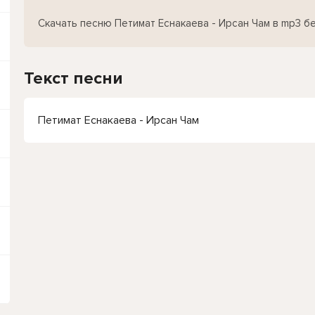
Скачать песню Петимат Еснакаева - Ирсан Чам в mp3 б
Текст песни
Петимат Еснакаева - Ирсан Чам