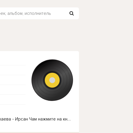
Чтобы прослушать онлайн песню Петимат Еснакаева - Ирсан Чам нажмите на кнопку плей с светом зелений