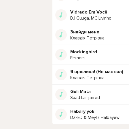
Vidrado Em Você
DJ Guuga, MC Livinho
Знайди мене
Клавдія Петрівна
Mockingbird
Eminem
Я щаслива! (Не має сил)
Клавдія Петрівна
Guli Mata
Saad Lamjarred
Habary yok
DZ-ED & Meylis Halbayew