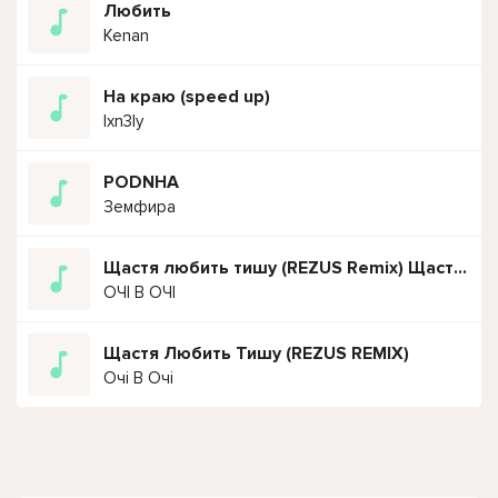
Любить
Kenan
На краю (speed up)
lxn3ly
PODNHA
Земфира
Щастя любить тишу (REZUS Remix) Щастя любить тишу в Відні і в Парижі
ОЧІ В ОЧІ
Щастя Любить Тишу (REZUS REMIX)
Очі В Очі