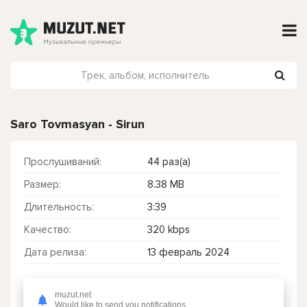
Saro Tovmasyan - Sirun
Прослушиваний:
44 раз(а)
Размер:
8.38 MB
Длительность:
3:39
Качество:
320 kbps
Дата релиза:
13 февраль 2024
muzut.net
Чтобы прослушать онлайн песню Saro Tovmasyan - Sirun нажмите на кнопку плей с светом зелений
Would like to send you notifications