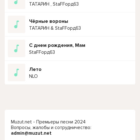
ТАТАРИН , StaFFорд63
Чёрные вороны
ТАТАРИН & StaFFорд63
С днем рождения, Мам
StaFFорд63
Лето
NLO
Muzut.net - Премьеры песни 2024
Вопросы, жалобы и сотрудничество:
admin@muzut.net