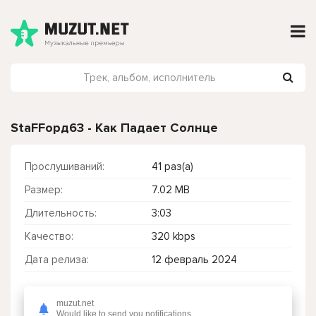
StaFFорд63 - Как Падает Солнце
Прослушиваний:
41 раз(а)
Размер:
7.02 MB
Длительность:
3:03
Качество:
320 kbps
Дата релиза:
12 февраль 2024
muzut.net
Чтобы прослушать онлайн песню StaFFорд63 - Как Падает Солнце нажмите на кнопку плей с светом зелений
Would like to send you notifications