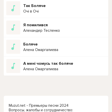
Так Боляче
Очі в Очі
Я помилився
Алехандер Тесленко
Боляче
Алена Омаргалиева
А мені чомусь так боляче
Алена Омаргалиева
Muzut.net - Премьеры песни 2024
Вопросы, жалобы и сотрудничество: