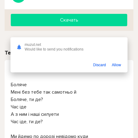
Скачать
muzut.net
Would like to send you notifications
Текст песни
Discard
Allow
TESLENKO - Маяк
Боляче
Мені без тебе так самотньо й
Боляче, ти де?
Час іде
А з ним і наші силуети
Час іде, ти де?
Ми йдемо по дорозі невідомо куди