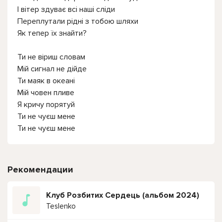
І вітер здуває всі наші сліди
Переплутали рідні з тобою шляхи
Як тепер їх знайти?
Ти не віриш словам
Мій сигнал не дійде
Ти маяк в океані
Мій човен пливе
Я кричу порятуй
Ти не чуєш мене
Ти не чуєш мене
Рекомендации
Клуб Розбитих Сердець (альбом 2024)
Teslenko