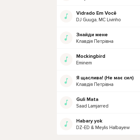
Vidrado Em Você
DJ Guuga, MC Livinho
Знайди мене
Клавдія Петрівна
Mockingbird
Eminem
Я щаслива! (Не має сил)
Клавдія Петрівна
Guli Mata
Saad Lamjarred
Habary yok
DZ-ED & Meylis Halbayew