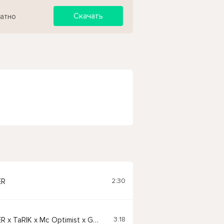
Скачать
латно
2:30
ER
3:18
KUZMER x TaRIK x Mc Optimist x Gutsul