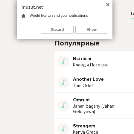
muzut.net
Г
Would like to send you notifications
Discard
Allow
Популярные
Всі пісні
Клавдія Петрівна
Another Love
Tom Odell
Omrum
Jahan bagshy (Jahan
Geldiyewa)
Strangers
Kenya Grace