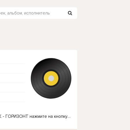
Чтобы прослушать онлайн песню KUZMER, TaRIK - ГОРИЗОНТ нажмите на кнопку плей с светом зелений