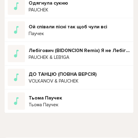
Одягнула сукню
PAUCHEK
Ой співали пісні так щоб чули всі
Паучек
Лебігович (BID0NCI0N Remix) Я не Лебіга я Лебігович
PAUCHEK & LEB1GA
ДО ТАНЦЮ (ПОВНА ВЕРСІЯ)
VOLKANOV & PAUCHEK
Тьома Паучек
Тьома Паучек