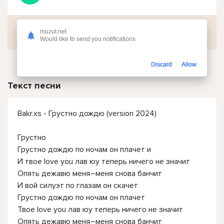
Скачать
muzut.net
Would like to send you notifications
Discard
Allow
Текст песни
Bakr.xs - Грустно дождю (version 2024)
Грустно
Грустно дождю по ночам он плачет и
И твое love you лав юу теперь ничего не значит
Опять дежавю меня–меня снова банчит
И вой силуэт по глазам он скачет
Грустно дождю по ночам он плачет
Твое love you лав юу теперь ничего не значит
Опять дежавю меня–меня снова банчит