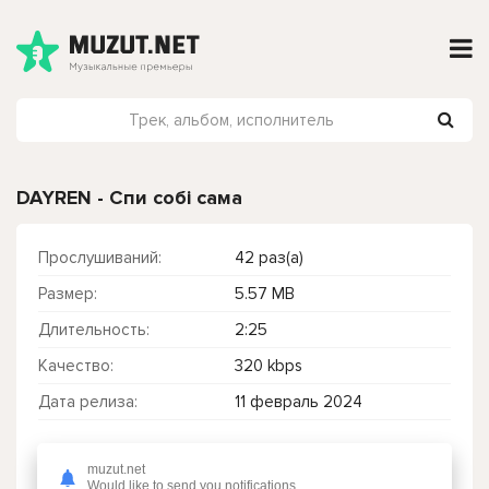
DAYREN - Спи собі сама
Прослушиваний:
42 раз(а)
Размер:
5.57 MB
Длительность:
2:25
Качество:
320 kbps
Дата релиза:
11 февраль 2024
muzut.net
Чтобы прослушать онлайн песню DAYREN - Спи собі сама нажмите на кнопку плей с светом зелений
Would like to send you notifications