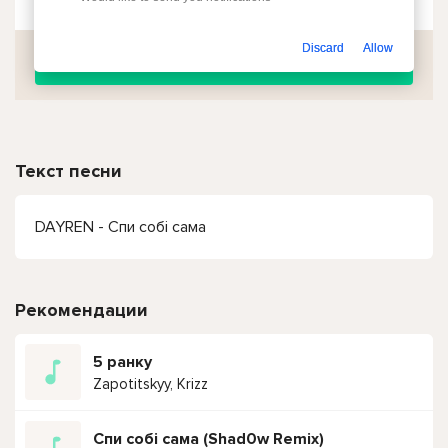
Discard
Allow
Скачать
Текст песни
DAYREN - Спи собі сама
Рекомендации
5 ранку
Zapotitskyy, Krizz
Спи собі сама (Shad0w Remix)