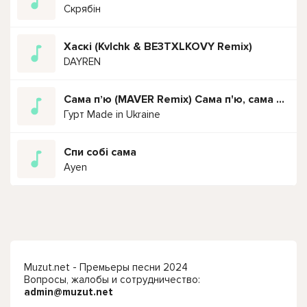
Скрябін
Хаскі (Kvlchk & BE3TXLKOVY Remix)
DAYREN
Сама пʼю (MAVER Remix) Сама п'ю, сама наливаю
Гурт Made in Ukraine
Спи собі сама
Ayen
Muzut.net - Премьеры песни 2024
Вопросы, жалобы и сотрудничество:
admin@muzut.net