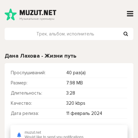
Дана Лахова - Жизни путь
Прослушиваний:
40 раз(а)
Размер:
7.98 MB
Длительность:
3:28
Качество:
320 kbps
Дата релиза:
11 февраль 2024
muzut.net
Чтобы прослушать онлайн песню Дана Лахова - Жизни путь нажмите на кнопку плей с светом зелений
Would like to send you notifications