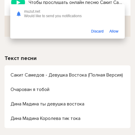
Чтобы прослушать онлайн песню Сакит Самедов - Дина Мадина ты девушка востока (Полная Версия) нажмите на кнопку плей с светом зелений
muzut.net
Would like to send you notifications
Скачать
Discard
Allow
Текст песни
Сакит Самедов - Девушка Востока (Полная Версия)
Очарован я тобой
Дина Мадина ты девушка востока
Дина Мадина Королева тик тока