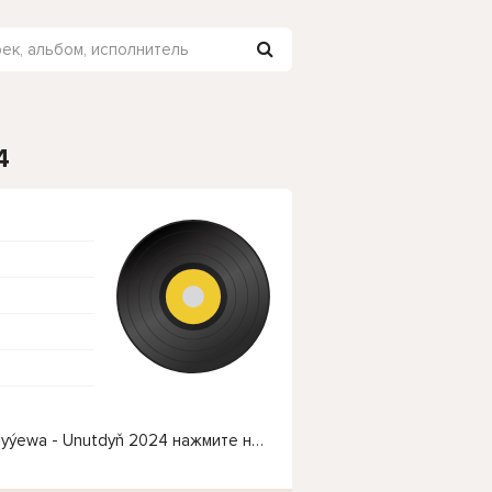
4
Чтобы прослушать онлайн песню Dinara Rozygulyýewa - Unutdyň 2024 нажмите на кнопку плей с светом зелений