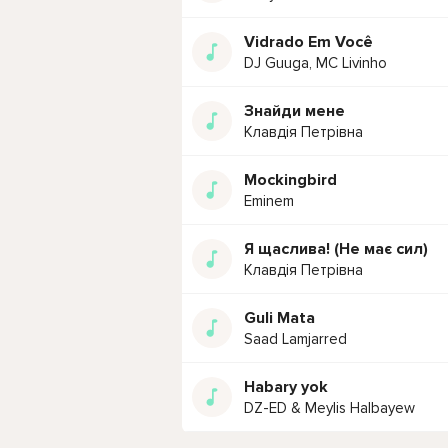
Vidrado Em Você
DJ Guuga, MC Livinho
Знайди мене
Клавдія Петрівна
Mockingbird
Eminem
Я щаслива! (Не має сил)
Клавдія Петрівна
Guli Mata
Saad Lamjarred
Habary yok
DZ-ED & Meylis Halbayew