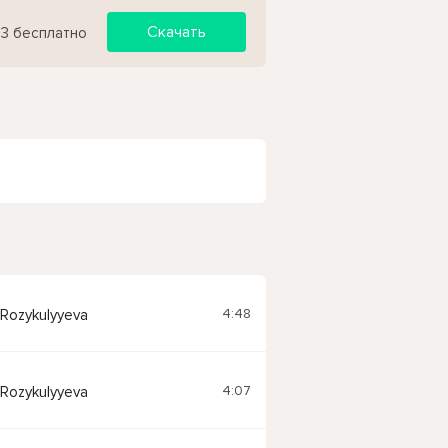
Скачать
p3 бесплатно
4:48
 Rozykulyyeva
4:07
 Rozykulyyeva