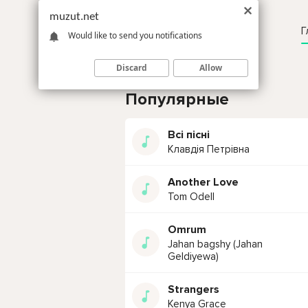
muzut.net
Г
Would like to send you notifications
Discard
Allow
Популярные
Всі пісні
Клавдія Петрівна
Another Love
Tom Odell
Omrum
Jahan bagshy (Jahan
Geldiyewa)
Strangers
Kenya Grace