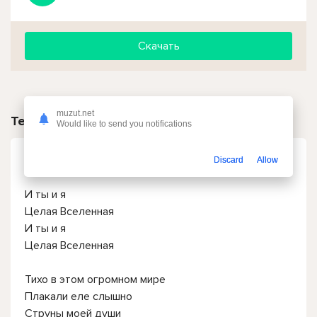
Скачать
muzut.net
Текст песни
Would like to send you notifications
MIRAVI - Вселенная
Discard
Allow
И ты и я
Целая Вселенная
И ты и я
Целая Вселенная
Тихо в этом огромном мире
Плакали еле слышно
Струны моей души