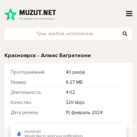
Красноярск - Алмас Багратиони
Прослушиваний:
40 раз(а)
Размер:
9.27 MB
Длительность:
4:02
Качество:
320 kbps
Дата релиза:
10 февраль 2024
muzut.net
Чтобы прослушать онлайн песню Красноярск - Алмас Багратиони нажмите на кнопку плей с светом зелений
Would like to send you notifications