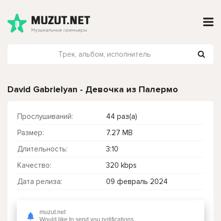
David Gabrielyan - Девочка из Палермо
Прослушиваний:
44 раз(а)
Размер:
7.27 MB
Длительность:
3:10
Качество:
320 kbps
Дата релиза:
09 февраль 2024
muzut.net
Чтобы прослушать онлайн песню David Gabrielyan - Девочка из Палермо нажмите на кнопку плей с светом зелений
Would like to send you notifications