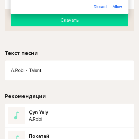
Discard
Allow
Скачать
Текст песни
A.Robi - Talant
Рекомендации
Çyn Yaly
A.Robi
Покатай