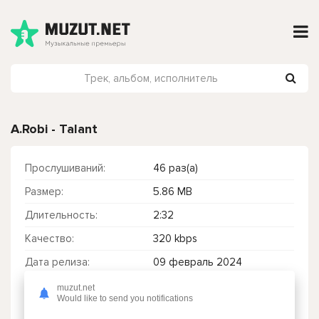
A.Robi - Talant
Прослушиваний:
46 раз(а)
Размер:
5.86 MB
Длительность:
2:32
Качество:
320 kbps
Дата релиза:
09 февраль 2024
muzut.net
Would like to send you notifications
Чтобы прослушать онлайн песню A.Robi - Talant нажмите на кнопку плей с светом зелений