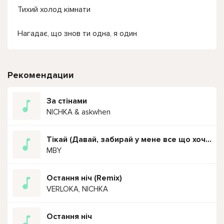
Тихий холод кімнати
Нагадає, що знов ти одна, я один
Рекомендации
За стінами
NICHKA & askwhen
Тікай (Давай, забирай у мене все що хочеш, тікай)
MBY
Остання ніч (Remix)
VERLOKA, NICHKA
Остання ніч