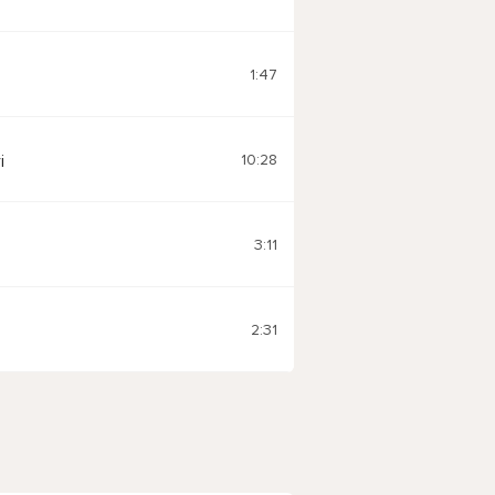
1:47
10:28
i
3:11
2:31