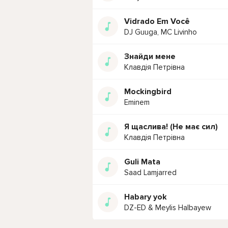
Vidrado Em Você
DJ Guuga, MC Livinho
Знайди мене
Клавдія Петрівна
Mockingbird
Eminem
Я щаслива! (Не має сил)
Клавдія Петрівна
Guli Mata
Saad Lamjarred
Habary yok
DZ-ED & Meylis Halbayew