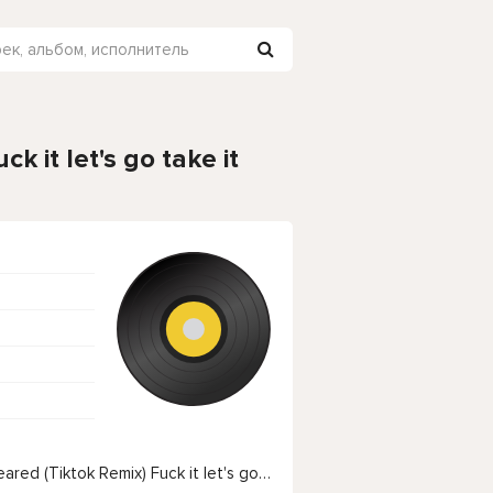
k it let's go take it
Чтобы прослушать онлайн песню Lilithzplug - Cleared (Tiktok Remix) Fuck it let's go take it real slow нажмите на кнопку плей с светом зелений