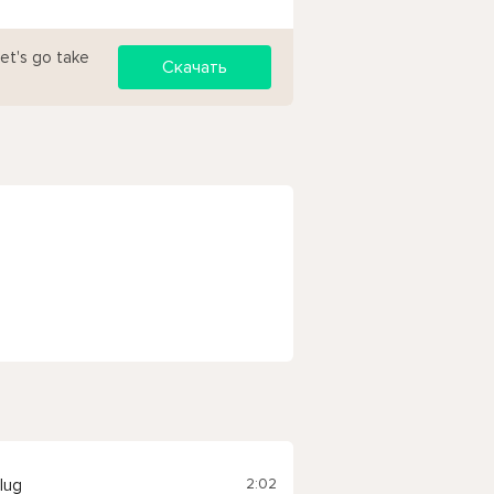
let's go take
Скачать
2:02
plug