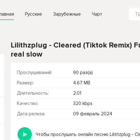
лавная
Русские
Зарубежные
Чарт
Lilithzplug - Cleared (Tiktok Remix) Fuc
real slow
Прослушиваний:
90 раз(а)
Размер:
4.67 MB
Длительность:
2:01
Качество:
320 kbps
Дата релиза:
09 февраль 2024