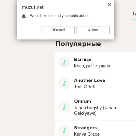
muzut.net
Г
Would like to send you notifications
Discard
Allow
Популярные
Всі пісні
Клавдія Петрівна
Another Love
Tom Odell
Omrum
Jahan bagshy (Jahan
Geldiyewa)
Strangers
Kenya Grace