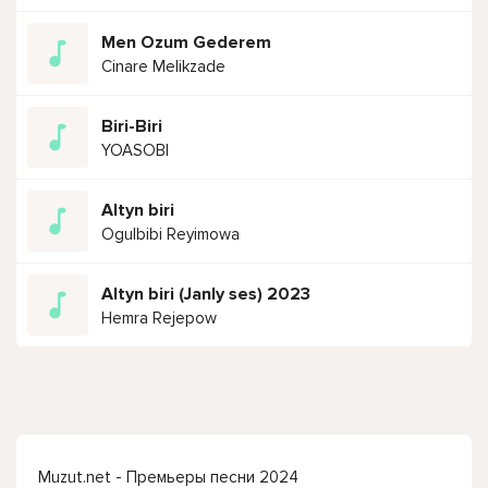
Men Ozum Gederem
Cinare Melikzade
Biri-Biri
YOASOBI
Altyn biri
Ogulbibi Reyimowa
Altyn biri (Janly ses) 2023
Hemra Rejepow
Muzut.net - Премьеры песни 2024