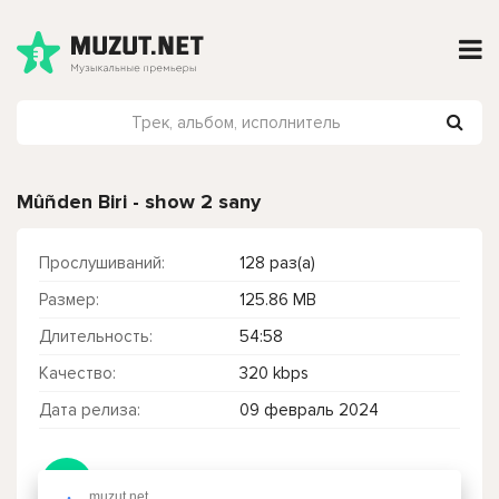
Mûñden Biri - show 2 sany
Прослушиваний:
128 раз(а)
Размер:
125.86 MB
Длительность:
54:58
Качество:
320 kbps
Дата релиза:
09 февраль 2024
Чтобы прослушать онлайн песню Mûñden Biri - show 2 sany нажмите на кнопку плей с светом зелений
muzut.net