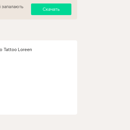
рі запалають
Скачать
ню Tattoo Loreen