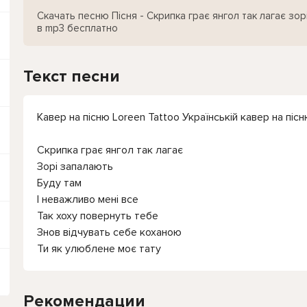
Скачать песню Пісня - Скрипка грає янгол так лагає зо
в mp3 бесплатно
Текст песни
Кавер на пісню Loreen Tattoo Українській кавер на піс
Скрипка грає янгол так лагає
Зорі запалають
Буду там
І неважливо мені все
Так хоху повернуть тебе
Знов відчувать себе коханою
Ти як улюблене моє тату
Рекомендации