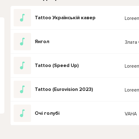
Tattoo Українській кавер
Loree
Янгол
Злата 
Tattoo (Speed Up)
Loree
Tattoo (Eurovision 2023)
Loree
Очі голубі
VAHA