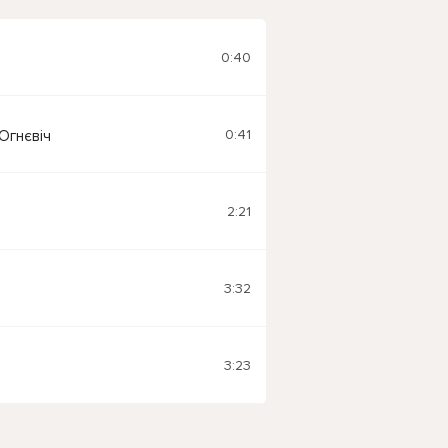
0:40
n
0:41
Огнєвіч
2:21
n
3:32
n
3:23