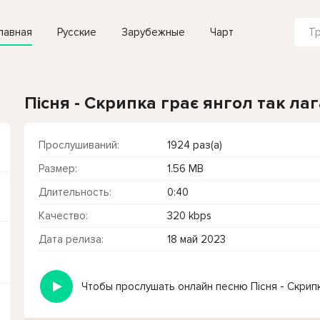
лавная
Русские
Зарубежные
Чарт
Пісня - Скрипка грає янгол так ла
Прослушиваний:
1924 раз(а)
Размер:
1.56 MB
Длительность:
0:40
Качество:
320 kbps
Дата релиза:
18 май 2023