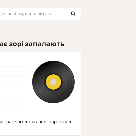
гає зорі запалають
Чтобы прослушать онлайн песню Пісня - Скрипка грає янгол так лагає зорі запалають нажмите на кнопку плей с светом зелений