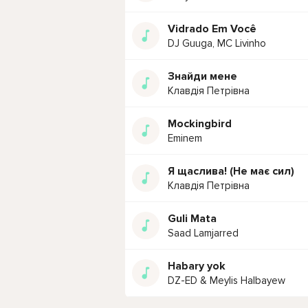
Vidrado Em Você
DJ Guuga, MC Livinho
Знайди мене
Клавдія Петрівна
Mockingbird
Eminem
Я щаслива! (Не має сил)
Клавдія Петрівна
Guli Mata
Saad Lamjarred
Habary yok
DZ-ED & Meylis Halbayew