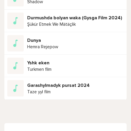
Shadow
Durmushda bolyan waka (Gysga Film 2024)
Şükür Etmek We Mätäçlik
Dunya
Hemra Rejepow
Yshk eken
Turkmen film
Garashylmadyk pursat 2024
Taze yyl film