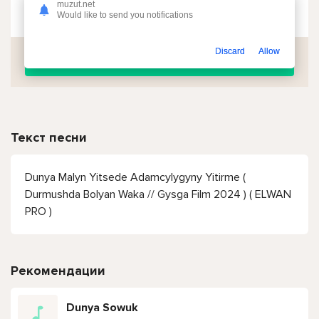
muzut.net
Чтобы прослушать онлайн песню Dunya Malyn Yitsede Adamcylygyny Yitirme - Durmushda Bolyan Waka (Gysga Film 2024) нажмите на кнопку плей с светом зелений
Would like to send you notifications
Discard
Allow
Скачать
Текст песни
Dunya Malyn Yitsede Adamcylygyny Yitirme (
Durmushda Bolyan Waka // Gysga Film 2024 ) ( ELWAN
PRO )
Рекомендации
Dunya Sowuk