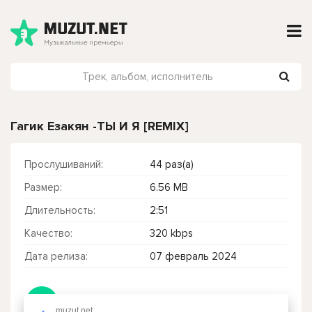
Гагик Езакян -ТЫ И Я [REMIX]
Прослушиваний:
44 раз(а)
Размер:
6.56 MB
Длительность:
2:51
Качество:
320 kbps
Дата релиза:
07 февраль 2024
Чтобы прослушать онлайн песню Гагик Езакян -ТЫ И Я [REMIX] нажмите на кнопку плей с светом зелений
muzut.net