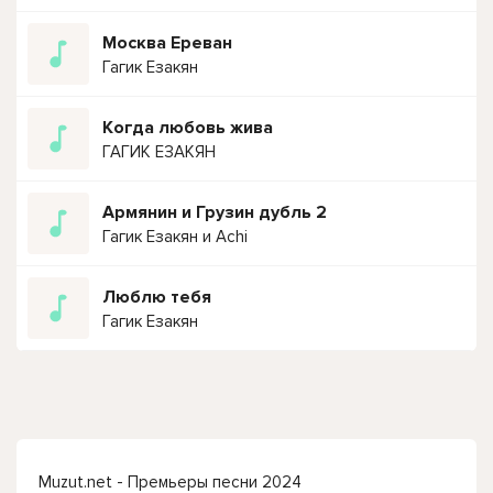
Москва Ереван
Гагик Езакян
Когда любовь жива
ГАГИК ЕЗАКЯН
Армянин и Грузин дубль 2
Гагик Езакян и Achi
Люблю тебя
Гагик Езакян
Muzut.net - Премьеры песни 2024