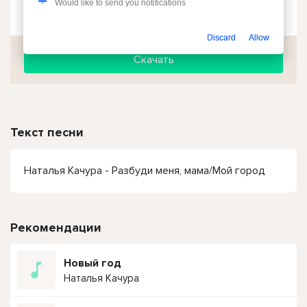
Would like to send you notifications
Чтобы прослушать онлайн песню Наталья Качура - Разбуди меня, мама (Мой город) нажмите на кнопку плей с светом зелений
Discard
Allow
Скачать
Текст песни
Наталья Качура - Разбуди меня, мама/Мой город
Рекомендации
Новый год
Наталья Качура