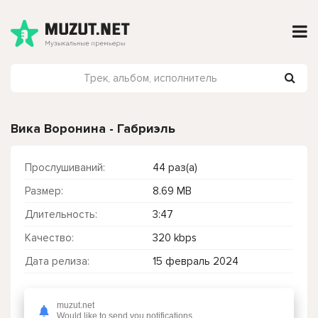
Вика Воронина - Габриэль
Прослушиваний:
44 раз(а)
Размер:
8.69 MB
Длительность:
3:47
Качество:
320 kbps
Дата релиза:
15 февраль 2024
muzut.net
Чтобы прослушать онлайн песню Вика Воронина - Габриэль нажмите на кнопку плей с светом зелений
Would like to send you notifications