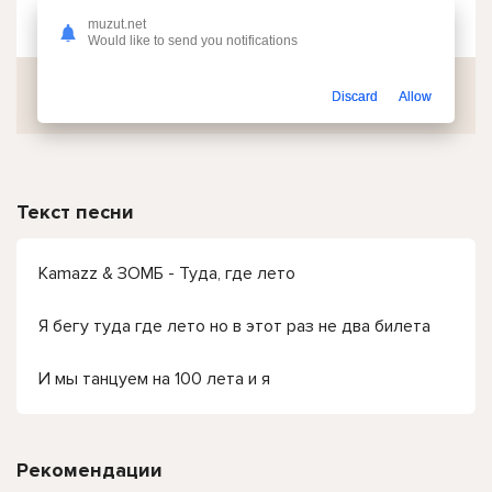
Чтобы прослушать онлайн песню Kamazz & ЗОМБ - Туда, где лето (Полная Версия) нажмите на кнопку плей с светом зелений
muzut.net
Would like to send you notifications
Скачать
Discard
Allow
Текст песни
Kamazz & ЗОМБ - Туда, где лето
Я бегу туда где лето но в этот раз не два билета
И мы танцуем на 100 лета и я
Рекомендации