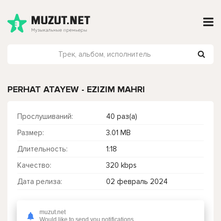
PERHAT ATAYEW - EZIZIM MAHRI
Прослушиваний:
40 раз(а)
Размер:
3.01 MB
Длительность:
1:18
Качество:
320 kbps
Дата релиза:
02 февраль 2024
muzut.net
Чтобы прослушать онлайн песню PERHAT ATAYEW - EZIZIM MAHRI нажмите на кнопку плей с светом зелений
Would like to send you notifications