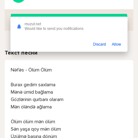
Скачать
muzut.net
Would like to send you notifications
Discard
Allow
Текст песни
Nəfəs - Ölüm Ölüm
Burax gedim saxlama
Mənə ümid bağlama
Gözlərinin qurbanı olaram
Mən öləndə ağlama
Ölüm ölüm mən ölüm
Sən yaşa qoy mən ölüm
Üzülmə başına dönüm