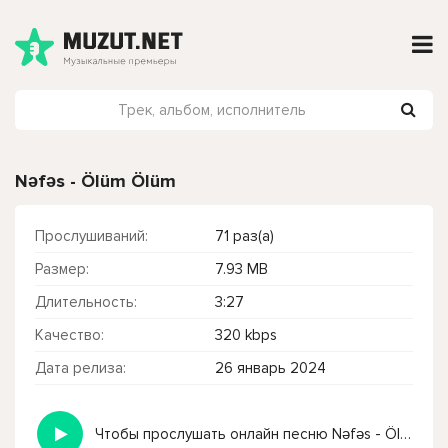
Nəfəs - Ölüm Ölüm
Прослушиваний:
71 раз(а)
Размер:
7.93 MB
Длительность:
3:27
Качество:
320 kbps
Дата релиза:
26 январь 2024
Чтобы прослушать онлайн песню Nəfəs - Ölüm Ölüm нажмите на кнопку плей с светом зелений