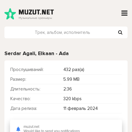
Serdar Agali, Elkaan - Ada
Прослушиваний:
432 раз(а)
Размер:
5.99 MB
Длительность:
2:36
Качество:
320 kbps
Дата релиза:
11 февраль 2024
muzut.net
Чтобы прослушать онлайн песню Serdar Agali, Elkaan - Ada нажмите на кнопку плей с светом зелений
Would like to send you notifications