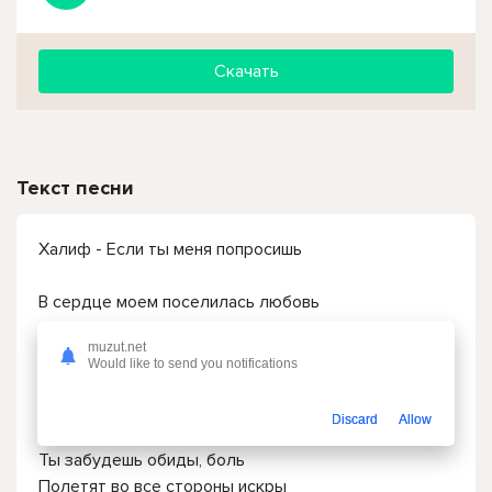
Скачать
Текст песни
Халиф - Если ты меня попросишь
В сердце моем поселилась любовь
В голове о тебе все мысли
muzut.net
Я забыл про боль тех слов
Would like to send you notifications
Не бывать в душе корысти
В сердце моем поселилась любовь
Discard
Allow
В голове о тебе все мысли
Ты забудешь обиды, боль
Полетят во все стороны искры