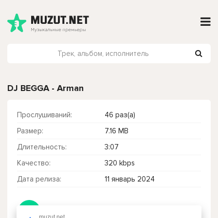
DJ BEGGA - Arman
Прослушиваний:
46 раз(а)
Размер:
7.16 MB
Длительность:
3:07
Качество:
320 kbps
Дата релиза:
11 январь 2024
Чтобы прослушать онлайн песню DJ BEGGA - Arman нажмите на кнопку плей с светом зелений
muzut.net