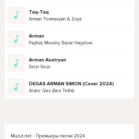
Taq-Taq
Arman Tovmasyan & Zoya
Arman
Payhas Mosshy, Bazar Hayytow
Arman Asatryan
Sirun Sirun
DEGAS ARMAN SIMON (Cover 2024)
Aranc Qez (Без Тебя)
Muzut.net - Премьеры песни 2024