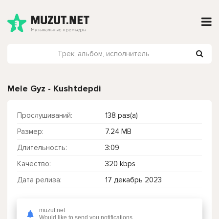
Mele Gyz - Kushtdepdi
Прослушиваний:
138 раз(а)
Размер:
7.24 MB
Длительность:
3:09
Качество:
320 kbps
Дата релиза:
17 декабрь 2023
muzut.net
Чтобы прослушать онлайн песню Mele Gyz - Kushtdepdi нажмите на кнопку плей с светом зелений
Would like to send you notifications