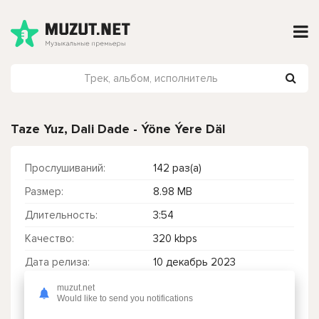
Taze Yuz, Dali Dade - Ýöne Ýere Däl
Прослушиваний:
142 раз(а)
Размер:
8.98 MB
Длительность:
3:54
Качество:
320 kbps
Дата релиза:
10 декабрь 2023
muzut.net
Would like to send you notifications
Чтобы прослушать онлайн песню Taze Yuz, Dali Dade - Ýöne Ýere Däl нажмите на кнопку плей с светом зелений