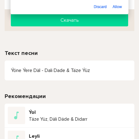
Discard
Allow
Скачать
Текст песни
Ýöne Ýere Däl - Dali Dade & Täze Ýüz
Рекомендации
Ýol
Täze Yüz, Däli Däde & Didarr
Leyli