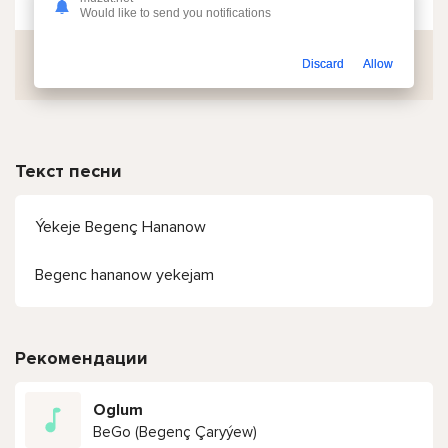
Would like to send you notifications
Скачать
Discard
Allow
Текст песни
Ýekeje Begenç Hananow
Begenc hananow yekejam
Рекомендации
Oglum
BeGo (Begenç Çaryýew)