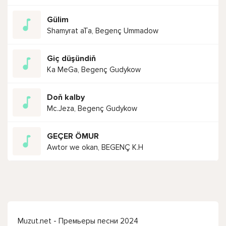
Gülim
Shamyrat aTa, Begenç Ummadow
Giç düşündiň
Ka MeGa, Begenç Gudykow
Doň kalby
Mc.Jeza, Begenç Gudykow
GEÇER ÖMUR
Awtor we okan, BEGENÇ K.H
Muzut.net - Премьеры песни 2024