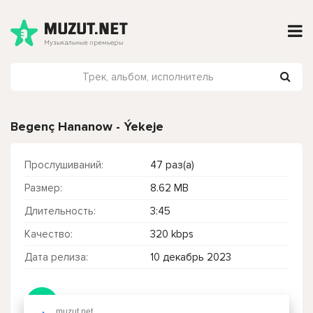
Begenç Hananow - Ýekeje
Прослушиваний:
47 раз(а)
Размер:
8.62 MB
Длительность:
3:45
Качество:
320 kbps
Дата релиза:
10 декабрь 2023
Чтобы прослушать онлайн песню Begenç Hananow - Ýekeje нажмите на кнопку плей с светом зелений
muzut.net