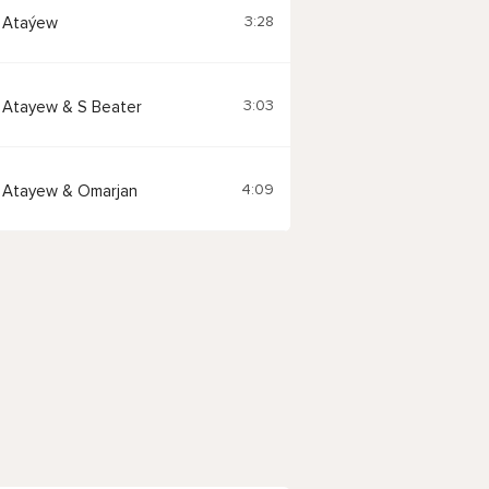
3:28
 Ataýew
3:03
Atayew & S Beater
4:09
 Atayew & Omarjan