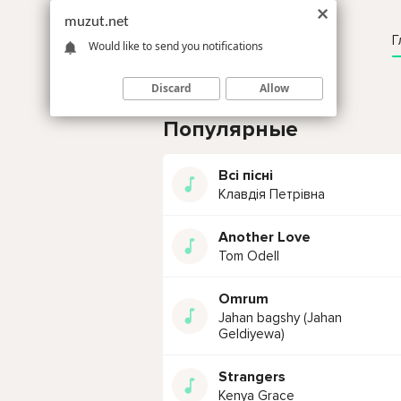
muzut.net
Г
Would like to send you notifications
Discard
Allow
Популярные
Всі пісні
Клавдія Петрівна
Another Love
Tom Odell
Omrum
Jahan bagshy (Jahan
Geldiyewa)
Strangers
Kenya Grace