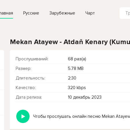
лавная
Русские
Зарубежные
Чарт
Mekan Atayew - Atdaň Kenary (Kumu
Прослушиваний:
68 раз(а)
Размер:
5.78 MB
Длительность:
2:30
Качество:
320 kbps
Дата релиза:
10 декабрь 2023