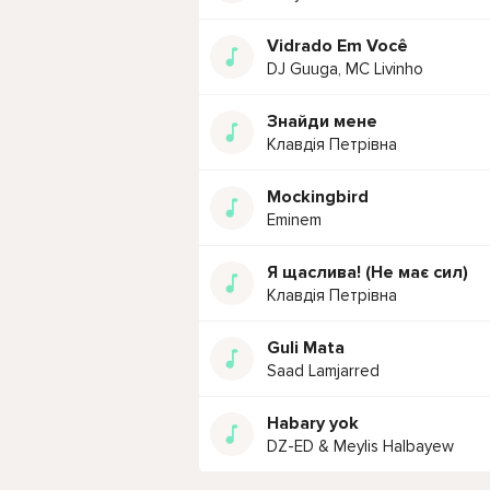
Vidrado Em Você
DJ Guuga, MC Livinho
Знайди мене
Клавдія Петрівна
Mockingbird
Eminem
Я щаслива! (Не має сил)
Клавдія Петрівна
Guli Mata
Saad Lamjarred
Habary yok
DZ-ED & Meylis Halbayew