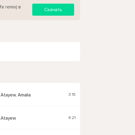
e remix) в
Скачать
3:15
Atayew, Amalia
4:21
 Atayew