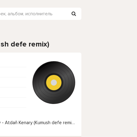
sh defe remix)
Чтобы прослушать онлайн песню Mekan Atayew - Atdaň Kenary (Kumush defe remix) нажмите на кнопку плей с светом зелений