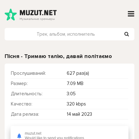
Пісня - Тримаю талію, давай політаємо
Прослушиваний:
627 раз(а)
Размер:
7.09 MB
Длительность:
3:05
Качество:
320 kbps
Дата релиза:
14 май 2023
muzut.net
Чтобы прослушать онлайн песню Пісня - Тримаю талію, давай політаємо нажмите на кнопку плей с светом зелений
Would like to send you notifications