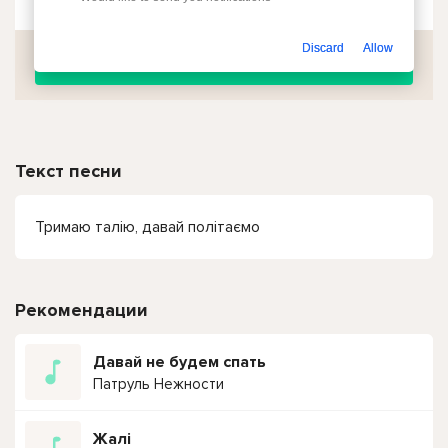
Discard
Allow
Скачать
Текст песни
Тримаю талію, давай політаємо
Рекомендации
Давай не будем спать
Патруль Нежности
Жалі