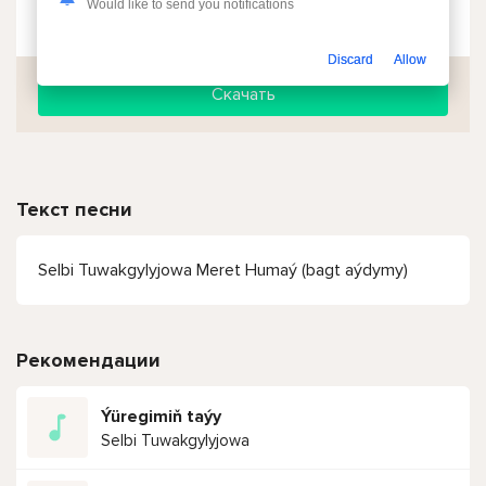
Would like to send you notifications
Чтобы прослушать онлайн песню Selbi Tuwakgylyjowa - Meret Humaý (bagt aýdymy) нажмите на кнопку плей с светом зелений
Discard
Allow
Скачать
Текст песни
Selbi Tuwakgylyjowa Meret Humaý (bagt aýdymy)
Рекомендации
Ýüregimiň taýy
Selbi Tuwakgylyjowa