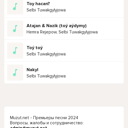
Toy hacan?
Selbi Tuwakgylyjowa
Atajan & Nazik (toý aýdymy)
Hemra Rejepow, Selbi Tuwakgylyjowa
Toý toý
Selbi Tuwakgylyjowa
Nakyl
Selbi Tuwakgylyjowa
Muzut.net - Премьеры песни 2024
Вопросы, жалобы и сотрудничество: