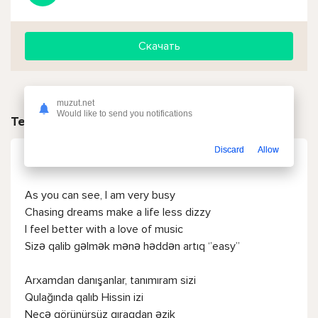
Скачать
muzut.net
Would like to send you notifications
Текст песни
Discard
Allow
Hiss - Laylay
As you can see, I am very busy
Chasing dreams make a life less dizzy
I feel better with a love of music
Sizə qalib gəlmək mənə həddən artıq ‘’easy’’
Arxamdan danışanlar, tanımıram sizi
Qulağında qalıb Hissin izi
Necə görünürsüz qıraqdan əzik