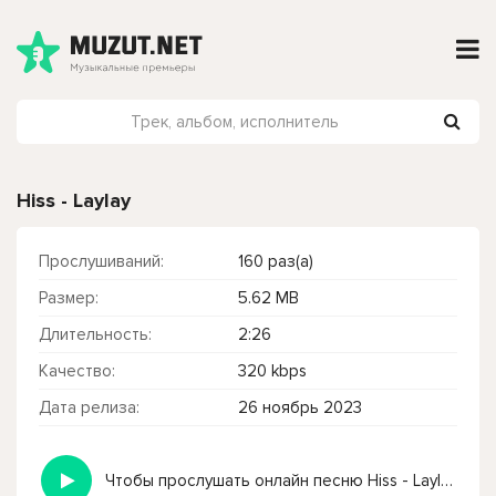
Hiss - Laylay
Прослушиваний:
160 раз(а)
Размер:
5.62 MB
Длительность:
2:26
Качество:
320 kbps
Дата релиза:
26 ноябрь 2023
Чтобы прослушать онлайн песню Hiss - Laylay нажмите на кнопку плей с светом зелений