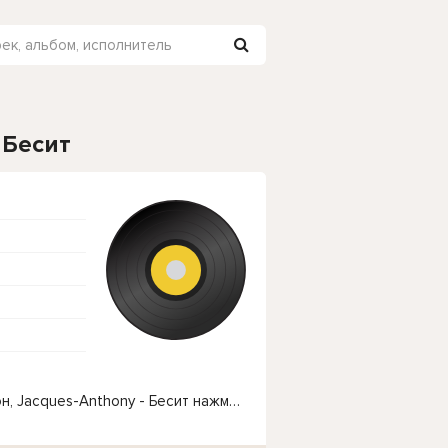
 Бесит
Чтобы прослушать онлайн песню Кирилл Мойтон, Jacques-Anthony - Бесит нажмите на кнопку плей с светом зелений