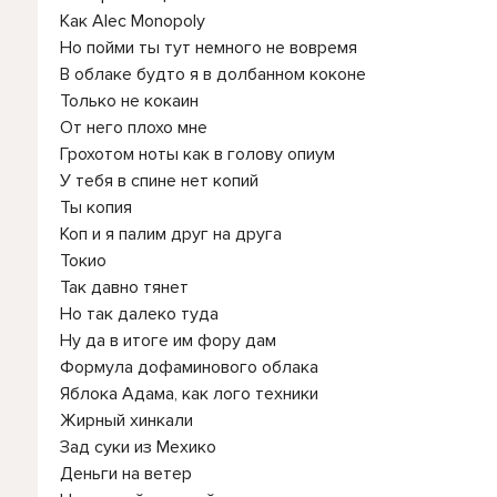
Как Alec Monopoly
Но пойми ты тут немного не вовремя
В облаке будто я в долбанном коконе
Только не кокаин
От него плохо мне
Грохотом ноты как в голову опиум
У тебя в спине нет копий
Ты копия
Коп и я палим друг на друга
Токио
Так давно тянет
Но так далеко туда
Ну да в итоге им фору дам
Формула дофаминового облака
Яблока Адама, как лого техники
Жирный хинкали
Зад суки из Мехико
Деньги на ветер