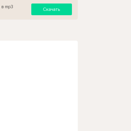
 в mp3
Скачать