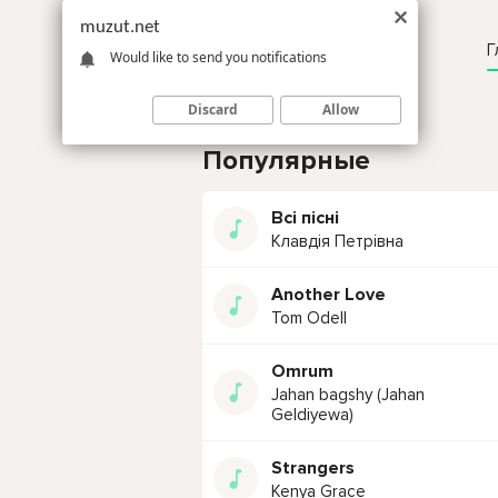
muzut.net
Г
Would like to send you notifications
Discard
Allow
Популярные
Всі пісні
Клавдія Петрівна
Another Love
Tom Odell
Omrum
Jahan bagshy (Jahan
Geldiyewa)
Strangers
Kenya Grace