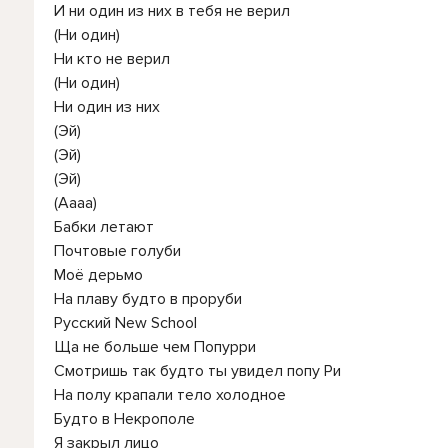
И ни один из них в тебя не верил
(Ни один)
Ни кто не верил
(Ни один)
Ни один из них
(Эй)
(Эй)
(Эй)
(Аааа)
Бабки летают
Почтовые голуби
Моё дерьмо
На плаву будто в проруби
Русский New School
Ща не больше чем Попурри
Смотришь так будто ты увидел попу Ри
На полу крапали тело холодное
Будто в Некрополе
Я закрыл лицо