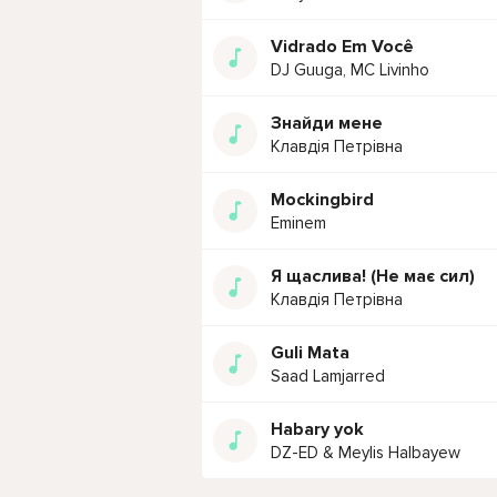
Vidrado Em Você
DJ Guuga, MC Livinho
Знайди мене
Клавдія Петрівна
Mockingbird
Eminem
Я щаслива! (Не має сил)
Клавдія Петрівна
Guli Mata
Saad Lamjarred
Habary yok
DZ-ED & Meylis Halbayew