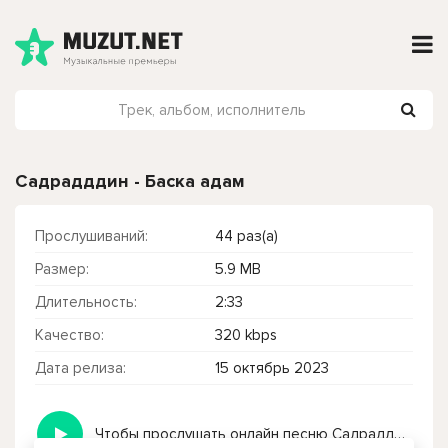
Садрадддин - Баска адам
Прослушиваний:
44 раз(а)
Размер:
5.9 MB
Длительность:
2:33
Качество:
320 kbps
Дата релиза:
15 октябрь 2023
Чтобы прослушать онлайн песню Садрадддин - Баска адам нажмите на кнопку плей с светом зелений