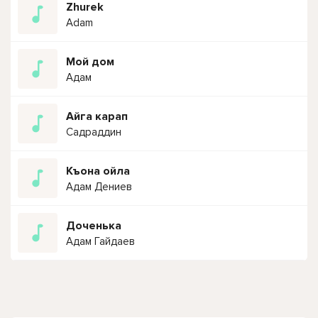
Zhurek
Adam
Мой дом
Адам
Айга карап
Садраддин
Къона ойла
Адам Дениев
Доченька
Адам Гайдаев