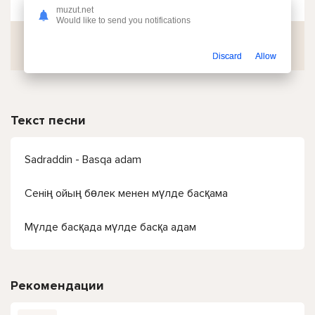
muzut.net
Would like to send you notifications
Скачать
Discard
Allow
Текст песни
Sadraddin - Basqa adam
Сенің ойың бөлек менен мүлде басқама
Мүлде басқада мүлде басқа адам
Рекомендации