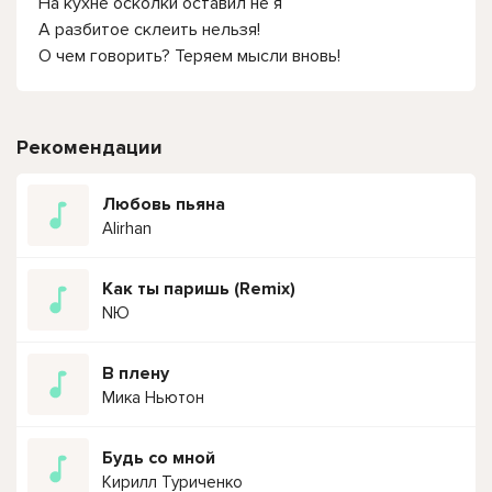
На кухне осколки оставил не я
А разбитое склеить нельзя!
О чем говорить? Теряем мысли вновь!
Рекомендации
Любовь пьяна
Alirhan
Как ты паришь (Remix)
NЮ
В плену
Мика Ньютон
Будь со мной
Кирилл Туриченко