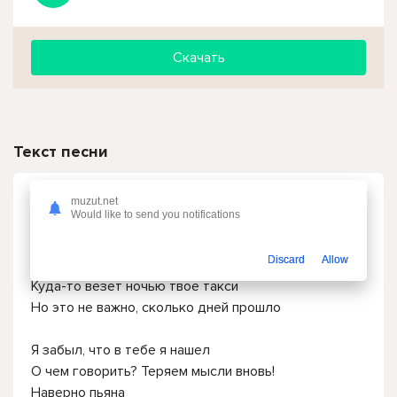
Скачать
Текст песни
Кирилл Туриченко - Ты Одна
muzut.net
Would like to send you notifications
Ты не позвонишь
Discard
Allow
И я не жду, прости!
Куда-то везет ночью твое такси
Но это не важно, сколько дней прошло
Я забыл, что в тебе я нашел
О чем говорить? Теряем мысли вновь!
Наверно пьяна