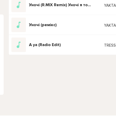
Уночі (R.MIX Remix) Уночі я тобі так просто під гітару
YAKTA
Уночі (ремікс)
YAKTA
A ya (Radio Edit)
TRES