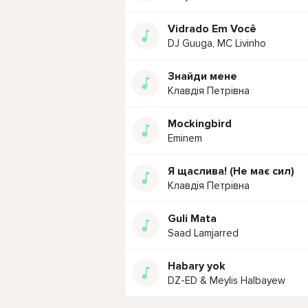
Vidrado Em Você
DJ Guuga, MC Livinho
Знайди мене
Клавдія Петрівна
Mockingbird
Eminem
Я щаслива! (Не має сил)
Клавдія Петрівна
Guli Mata
Saad Lamjarred
Habary yok
DZ-ED & Meylis Halbayew