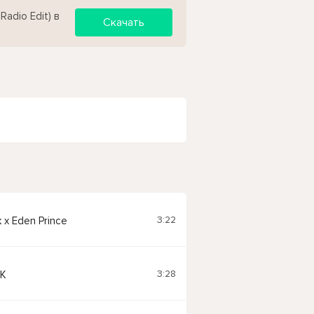
adio Edit) в
Скачать
3:22
 x Eden Prince
3:28
K