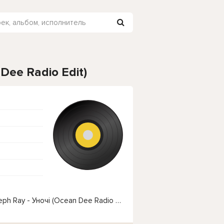
Dee Radio Edit)
Чтобы прослушать онлайн песню YAKTAK x Joseph Ray - Уночі (Ocean Dee Radio Edit) нажмите на кнопку плей с светом зелений