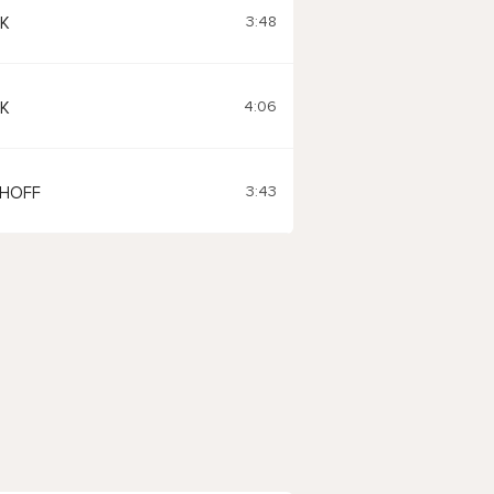
3:48
K
4:06
K
3:43
SHOFF